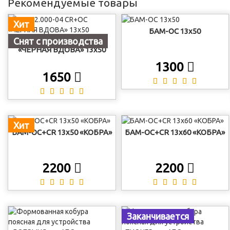
Рекомендуемые товары
Хит
БАМ-ОС 13х50
Снят с производства
БАМ-2.000-04 CR+ОС
«ЧЕРНАЯ ВДОВА» 13х50
1300
1650
Хит
БАМ-ОС+CR 13х50 «КОБРА»
БАМ-ОС+CR 13х60 «КОБРА»
2200
2200
Заканчивается