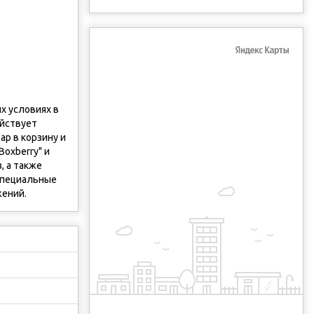
х условиях в
йствует
р в корзину и
oxberry" и
, а также
 cпециальные
жений.