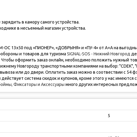
е зарядить в камору самого устройства.
ходнике в несъемный магазин устройства.
-ОС 13х50 под «ПИОНЕР», «ДОБРЫНЯ» и «ПУ-4» от А+А на выгодны
ообороны и товаров для туризма
SIGNAL-SOS - Нижний Новгород
де
. Чтобы оформить заказ онлайн, необходимо положить нужный това
ижнему Новгороду транспортными компаниями на выбор: "CDEK", "B
вывоза или до двери. Оплатить заказ можно в соотвествии с 54 фз
 действует система скидок и купонов, кроме этого у нас имеются
боймы, Фиксаторы и Аксессуары
много других интересных предло
5