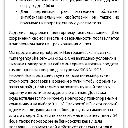
Можно переносить пострадавших - она держит
нагрузку до 200 кг.
Для перевязки ран, материал обладает
антибактериальными свойствами, он также не
присыхает к поврежденному участку тела;
Изделие подлежит повторному использованию. Для
сохранения своих качеств и стерильности поставляется
в заклеенном пакете. Срок хранения 25 лет.
Мы предлагаем приобрести Изотермическая палатка
«Emergency Shelter» 243х152 см. на выгодных условиях в
Нижнем Новгороде. На сайте интернет-магазина средств
самообороны и товаров для туризма
SIGNAL-SOS -
Нижний Новгород
действует автоматический расчёт
стоимости доставки и времени в пути. Чтобы оформить
заказ онлайн, необходимо положить нужный товар в
корзину и ввести свои адресные данные. Доставка
осуществляется по Нижнему Новгороду транспортными
компаниями на выбор: "CDEK", "Boxberry" и "Почта России"
одним из следующих способов: до пункта самовывоза
или до двери. Оплатить заказ можно в соотвествии с 54
фз, а также переводом на банковскую карту. Для
постоянных покупателей действует система скидок и