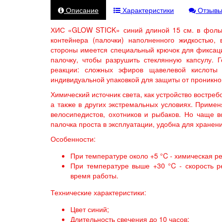
Описание
Характеристики
Отзывы
ХИС «GLOW STICK» синий длиной 15 см. в фольге 
контейнера (палочки) наполненного жидкостью, 
стороны имеется специальный крючок для фиксаци
палочку, чтобы разрушить стеклянную капсулу. 
реакции: сложных эфиров щавелевой кислоты 
индивидуальной упаковкой для защиты от проникно
Химический источник света, как устройство востреб
а также в других экстремальных условиях. Прим
велосипедистов, охотников и рыбаков. Но чаще в
палочка проста в эксплуатации, удобна для хранени
Особенности:
При температуре около +5 °C - химическая р
При температуре выше +30 °C - скорость р
время работы.
Технические характеристики:
Цвет синий;
Длительность свечения до 10 часов;