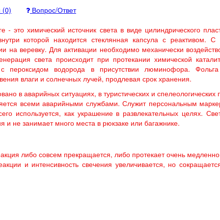
 (0)
Вопрос/Ответ
- это химический источник света в виде цилиндрического плас
внутри которой находится стеклянная капсула с реактивом. С
и на веревку. Для активации необходимо механически воздейств
Генерация света происходит при протекании химической катали
с пероксидом водорода в присутствии люминофора. Фольга
вения влаги и солнечных лучей, продлевая срок хранения.
овано в аварийных ситуациях, в туристических и спелеологических 
еняется всеми аварийными службами. Служит персональным марк
сего используется, как украшение в развлекательных целях. Св
я и не занимает много места в рюкзаке или багажнике.
еакция либо совсем прекращается, либо протекает очень медленно
еакции и интенсивность свечения увеличивается, но сокращает