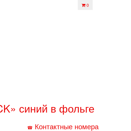
0
K» синий в фольге
Контактные номера
☎