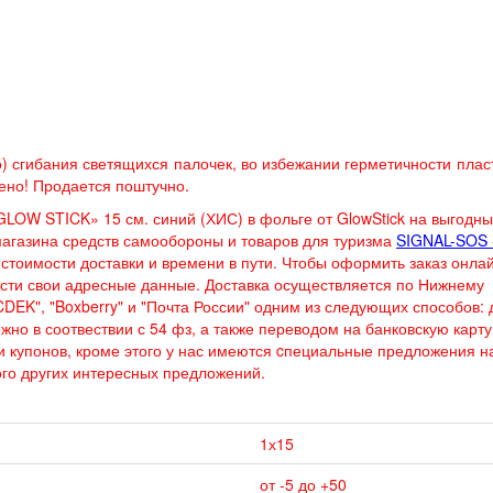
) сгибания светящихся палочек, во избежании герметичности плас
ено! Продается поштучно.
OW STICK» 15 см. синий (ХИС) в фольге от GlowStick на выгодны
магазина средств самообороны и товаров для туризма
SIGNAL-SOS 
стоимости доставки и времени в пути. Чтобы оформить заказ онлай
ести свои адресные данные. Доставка осуществляется по Нижнему
EK", "Boxberry" и "Почта России" одним из следующих способов: 
жно в соотвествии с 54 фз, а также переводом на банковскую карту
и купонов, кроме этого у нас имеются cпециальные предложения н
го других интересных предложений.
1х15
от -5 до +50