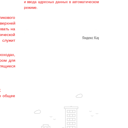
и ввода адресных данных в автоматическом
режиме.
тикового
 верхней
овать на
тической
 служит
походах,
ером для
етящиеся
;
ся общее