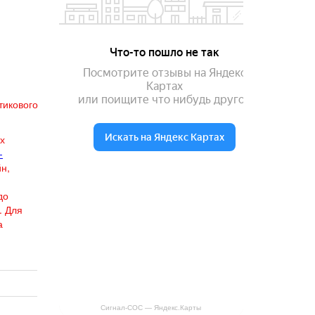
тикового
х
-
н,
до
. Для
а
Сигнал-СОС — Яндекс.Карты