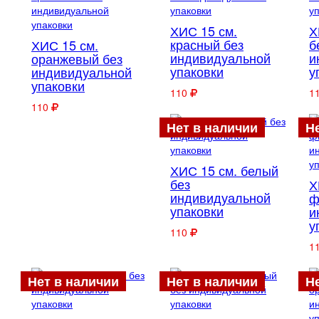
ХИС 15 см.
Х
красный без
б
ХИС 15 см.
индивидуальной
и
оранжевый без
упаковки
у
индивидуальной
упаковки
110
1
110
Нет в наличии
Н
ХИС 15 см. белый
без
Х
индивидуальной
ф
упаковки
и
у
110
1
Нет в наличии
Нет в наличии
Н