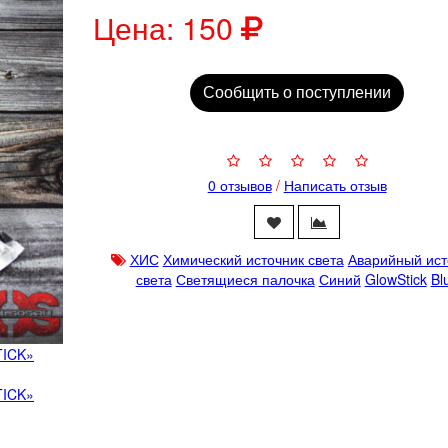
Цена:
150
Сообщить о поступлении
0 отзывов
/
Написать отзыв
ХИС
Химический источник света
Аварийный ист
света
Светящиеся палочка
Синий
GlowStick
Bl